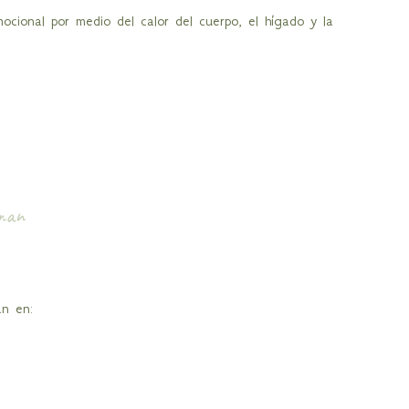
ocional por medio del calor del cuerpo, el hígado y la
rman
an en: