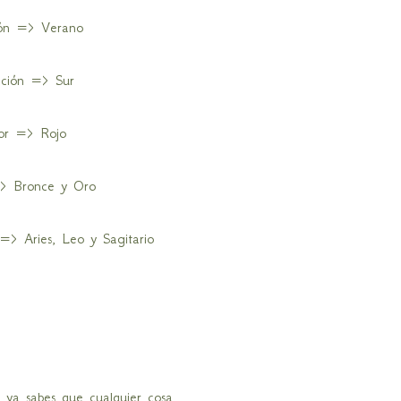
ión => Verano
cción => Sur
or => Rojo
> Bronce y Oro
 => Aries, Leo y Sagitario
 ya sabes que cualquier cosa,