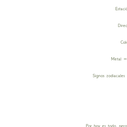
Estac
Dire
Col
Metal =
Signos zodiacales
Por hoy es todo, pero