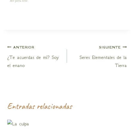
Me gusta esto:
Navegación
ANTERIOR
SIGUIENTE
¿Te acuerdas de mí? Soy
Seres Elementales de la
de
el enano
Tierra
entradas
Entradas relacionadas