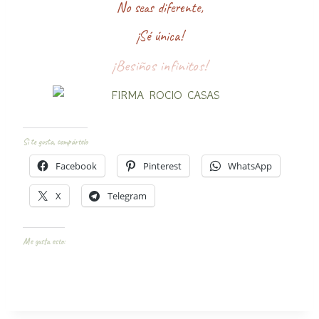
No seas diferente,
¡Sé única!
¡Besiños infinitos!
Si te gusta, compártelo
Facebook
Pinterest
WhatsApp
X
Telegram
Me gusta esto: