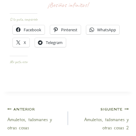
¡Besiños infinitos!
Si te gusta, compártelo
Facebook
Pinterest
WhatsApp
X
Telegram
Me gusta esto:
Navegación
ANTERIOR
SIGUIENTE
Amuletos, talismanes y
Amuletos, talismanes y
de
otras cosas
otras cosas 2